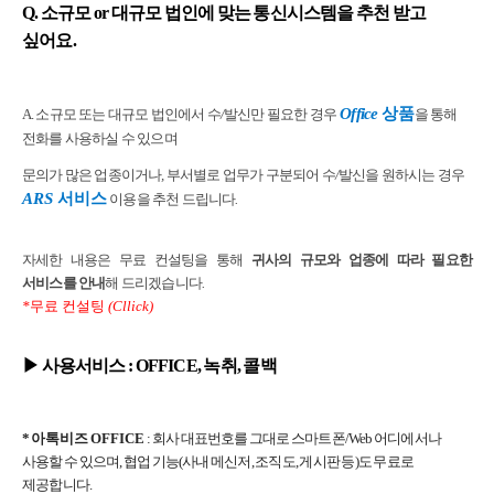
Q. 소규모 or 대규모 법인에 맞는 통신시스템을 추천 받고
싶어요.
Office
상품
A.
소규모 또는 대규모 법인에서 수
/
발신만 필요한 경우
을 통해
전화를 사용하실 수 있으며
문의가 많은 업종이거나
,
부서별로 업무가 구분되어 수
/
발신을 원하시는 경우
ARS
서비스
이용을 추천 드립니다
.
자세한 내용은 무료 컨설팅을 통해
귀사의 규모와 업종에 따라 필요한
서비스를 안내
해 드리겠습니다
.
*
무료 컨설팅
(Cllick)
▶
사용서비스
:
OFFICE, 녹취, 콜백
*
아톡비즈 OFFICE
: 회사 대표번호를 그대로 스마트폰/Web 어디에서나
사용할 수 있으며, 협업 기능(사내 메신저, 조직도, 게시판 등)도 무료로
제공합니다.