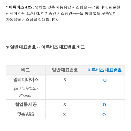
* 아톡비즈
ARS
:
업체별
맞춤
자동응답
시스템을
구성합니다
.
단순한
선택이
아닌
DB
서치
,
이기종간
시스템연동등을
통해
별도
구축없이
자동응답
시스템을
적용합니다
.
✨ 일반
대표번호
↔ 아톡비즈 대표번호
비교
비교
일반 대표번호
아톡비즈 대표번호
멀티디바이스
X
O
(
모바일/
PC/ip-
Phone)
협업툴 제공
X
O
맞춤 ARS
X
O