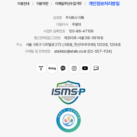
개인정보처리방침
이용안내
이용약관
이메일무단수집거부
/
/
/
상호명
주식회사 아톡
대표이사
주웅대
사업자 등록번호
120-86-47109
통신판매업신고번호
제2008-서울구로-0919호
주소
서울 구로구 디지털로 272 (구로동, 한신아이티타워) 1203호, 1204호
이메일 및 전화번호
atalkbiz@atalk.co.kr (02-557-1124)