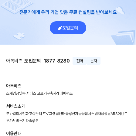
전문가에게 우리 기업 맞춤 무료 컨설팅을 받아보세요
도입문의
아톡비즈
도입문의
1877-8280
전화
문자
아톡비즈
소개영상
맞춤 서비스 고르기
구축사례
레퍼런스
서비스소개
모바일회사전화
고객관리 프로그램
콜센터솔루션
자동응답시스템
채팅상담
ARS이벤트
부가서비스
기타솔루션
이용안내