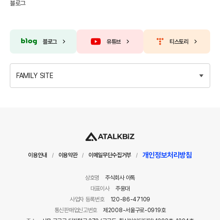
블로그
블로그
유튜브
티스토리
FAMILY SITE
개인정보처리방침
이용안내
이용약관
이메일무단수집거부
/
/
/
상호명
주식회사 아톡
대표이사
주웅대
사업자 등록번호
120-86-47109
통신판매업신고번호
제2008-서울구로-0919호