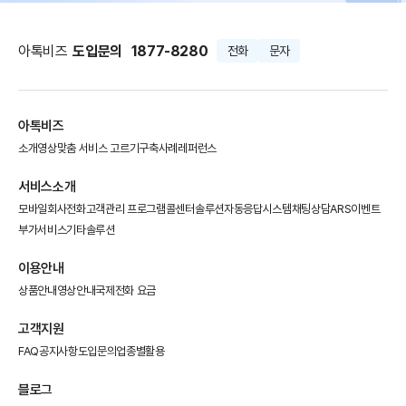
아톡비즈
도입문의
1877-8280
전화
문자
아톡비즈
소개영상
맞춤 서비스 고르기
구축사례
레퍼런스
서비스소개
모바일회사전화
고객관리 프로그램
콜센터솔루션
자동응답시스템
채팅상담
ARS이벤트
부가서비스
기타솔루션
이용안내
상품안내
영상안내
국제전화 요금
고객지원
FAQ
공지사항
도입문의
업종별활용
블로그