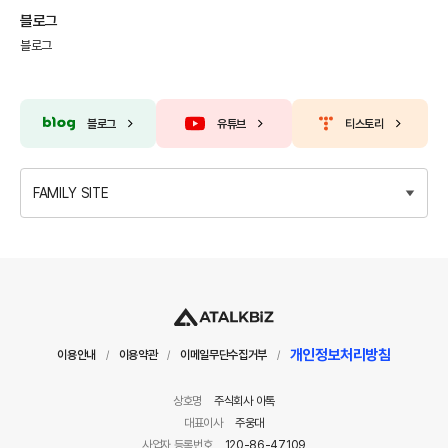
블로그
블로그
블로그
유튜브
티스토리
FAMILY SITE
개인정보처리방침
이용안내
이용약관
이메일무단수집거부
/
/
/
상호명
주식회사 아톡
대표이사
주웅대
사업자 등록번호
120-86-47109