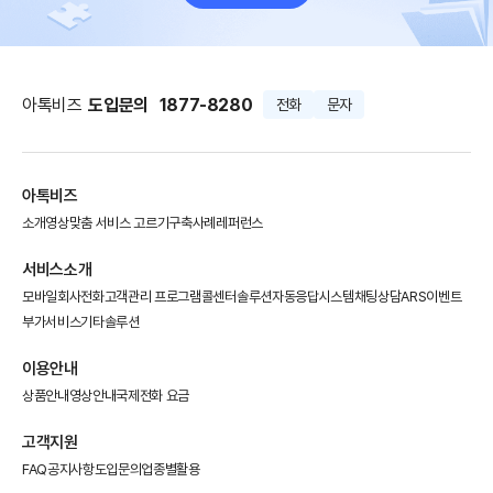
아톡비즈
도입문의
1877-8280
전화
문자
아톡비즈
소개영상
맞춤 서비스 고르기
구축사례
레퍼런스
서비스소개
모바일회사전화
고객관리 프로그램
콜센터솔루션
자동응답시스템
채팅상담
ARS이벤트
부가서비스
기타솔루션
이용안내
상품안내
영상안내
국제전화 요금
고객지원
FAQ
공지사항
도입문의
업종별활용