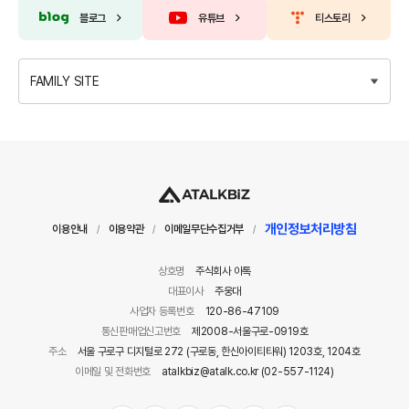
블로그
유튜브
티스토리
FAMILY SITE
개인정보처리방침
이용안내
이용약관
이메일무단수집거부
/
/
/
상호명
주식회사 아톡
대표이사
주웅대
사업자 등록번호
120-86-47109
통신판매업신고번호
제2008-서울구로-0919호
주소
서울 구로구 디지털로 272 (구로동, 한신아이티타워) 1203호, 1204호
이메일 및 전화번호
atalkbiz@atalk.co.kr (02-557-1124)