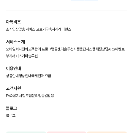
아톡비즈
소개영상
맞춤 서비스 고르기
구축사례
레퍼런스
서비스소개
모바일회사전화
고객관리 프로그램
콜센터솔루션
자동응답시스템
채팅상담
ARS이벤트
부가서비스
기타솔루션
이용안내
상품안내
영상안내
국제전화 요금
고객지원
FAQ
공지사항
도입문의
업종별활용
블로그
블로그