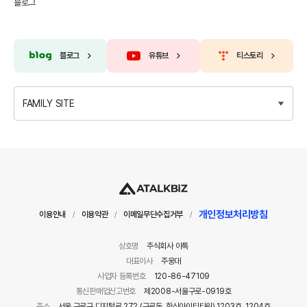
블로그
블로그
유튜브
티스토리
FAMILY SITE
개인정보처리방침
이용안내
이용약관
이메일무단수집거부
/
/
/
상호명
주식회사 아톡
대표이사
주웅대
사업자 등록번호
120-86-47109
통신판매업신고번호
제2008-서울구로-0919호
주소
서울 구로구 디지털로 272 (구로동, 한신아이티타워) 1203호, 1204호