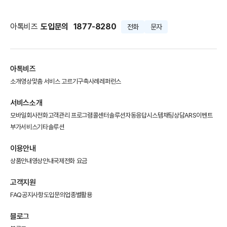
아톡비즈
도입문의
1877-8280
전화
문자
아톡비즈
소개영상
맞춤 서비스 고르기
구축사례
레퍼런스
서비스소개
모바일회사전화
고객관리 프로그램
콜센터솔루션
자동응답시스템
채팅상담
ARS이벤트
부가서비스
기타솔루션
이용안내
상품안내
영상안내
국제전화 요금
고객지원
FAQ
공지사항
도입문의
업종별활용
블로그