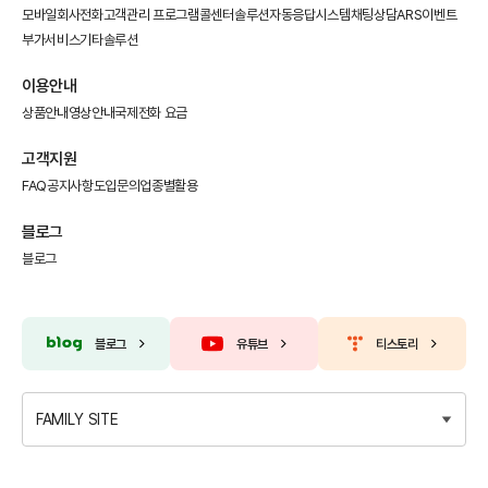
모바일회사전화
고객관리 프로그램
콜센터솔루션
자동응답시스템
채팅상담
ARS이벤트
부가서비스
기타솔루션
이용안내
상품안내
영상안내
국제전화 요금
고객지원
FAQ
공지사항
도입문의
업종별활용
블로그
블로그
블로그
유튜브
티스토리
FAMILY SITE