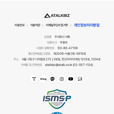
개인정보처리방침
이용안내
이용약관
이메일무단수집거부
/
/
/
상호명
주식회사 아톡
대표이사
주웅대
사업자 등록번호
120-86-47109
통신판매업신고번호
제2008-서울구로-0919호
주소
서울 구로구 디지털로 272 (구로동, 한신아이티타워) 1203호, 1204호
이메일 및 전화번호
atalkbiz@atalk.co.kr (02-557-1124)