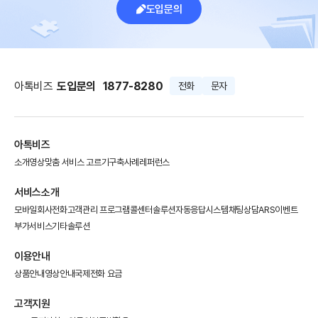
도입문의
아톡비즈
도입문의
1877-8280
전화
문자
아톡비즈
소개영상
맞춤 서비스 고르기
구축사례
레퍼런스
서비스소개
모바일회사전화
고객관리 프로그램
콜센터솔루션
자동응답시스템
채팅상담
ARS이벤트
부가서비스
기타솔루션
이용안내
상품안내
영상안내
국제전화 요금
고객지원