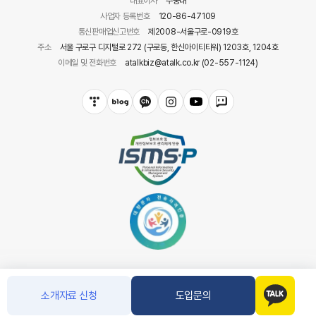
대표이사
주웅대
사업자 등록번호
120-86-47109
통신판매업신고번호
제2008-서울구로-0919호
주소
서울 구로구 디지털로 272 (구로동, 한신아이티타워) 1203호, 1204호
이메일 및 전화번호
atalkbiz@atalk.co.kr (02-557-1124)
소개자료 신청
도입문의
COPYRIGHT(C) 아톡. CO.LTD ALL RIGHT RESERVED.