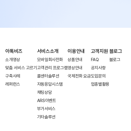
아톡비즈
서비스소개
이용안내
고객지원
블로그
소개영상
모바일회사전화
상품안내
FAQ
블로그
맞춤 서비스 고르기
고객관리 프로그램
영상안내
공지사항
구축사례
콜센터솔루션
국제전화 요금
도입문의
레퍼런스
자동응답시스템
업종별활용
채팅상담
ARS이벤트
부가서비스
기타솔루션