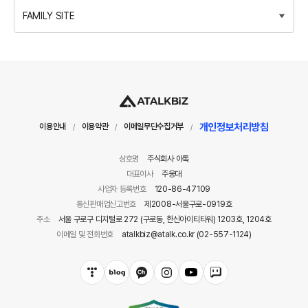
FAMILY SITE
개인정보처리방침
이용안내
이용약관
이메일무단수집거부
/
/
/
상호명
주식회사 아톡
대표이사
주웅대
사업자 등록번호
120-86-47109
통신판매업신고번호
제2008-서울구로-0919호
주소
서울 구로구 디지털로 272 (구로동, 한신아이티타워) 1203호, 1204호
이메일 및 전화번호
atalkbiz@atalk.co.kr (02-557-1124)