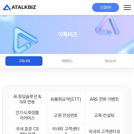
도입문의
아톡비즈
구축사례
레퍼런스
회사소개
AI 응답솔루션 &
AI통화요약(STT)
ARS 전화 이벤트
IVR 연동
건기식·화장품
교원 안심번호
교육·컨설팅
이커머스
국내 표준 CS
국내외 고객센터
국내외 고객센터 B