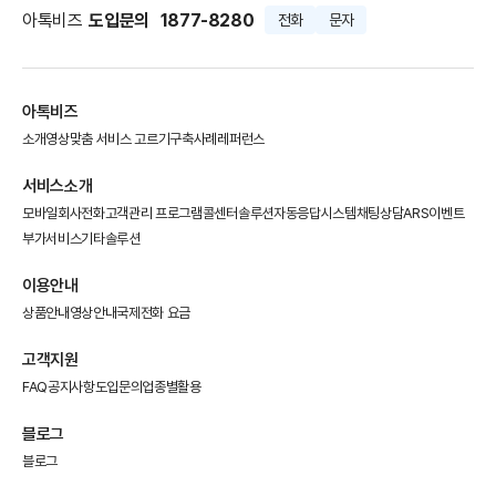
아톡비즈
도입문의
1877-8280
전화
문자
아톡비즈
소개영상
맞춤 서비스 고르기
구축사례
레퍼런스
서비스소개
모바일회사전화
고객관리 프로그램
콜센터솔루션
자동응답시스템
채팅상담
ARS이벤트
부가서비스
기타솔루션
이용안내
상품안내
영상안내
국제전화 요금
고객지원
FAQ
공지사항
도입문의
업종별활용
블로그
블로그