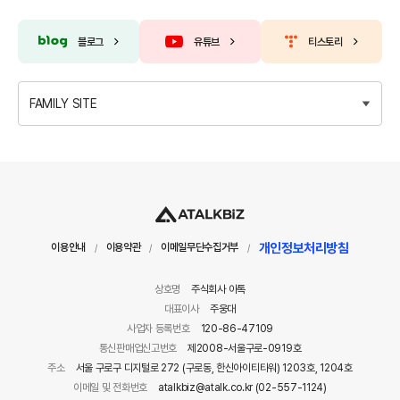
블로그
유튜브
티스토리
FAMILY SITE
개인정보처리방침
이용안내
이용약관
이메일무단수집거부
/
/
/
상호명
주식회사 아톡
대표이사
주웅대
사업자 등록번호
120-86-47109
통신판매업신고번호
제2008-서울구로-0919호
주소
서울 구로구 디지털로 272 (구로동, 한신아이티타워) 1203호, 1204호
이메일 및 전화번호
atalkbiz@atalk.co.kr (02-557-1124)