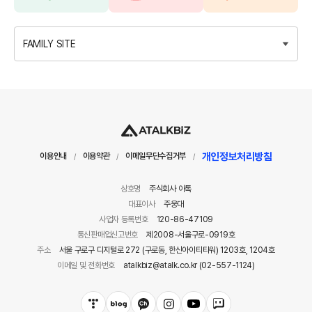
FAMILY SITE
개인정보처리방침
이용안내
이용약관
이메일무단수집거부
/
/
/
상호명
주식회사 아톡
대표이사
주웅대
사업자 등록번호
120-86-47109
통신판매업신고번호
제2008-서울구로-0919호
주소
서울 구로구 디지털로 272 (구로동, 한신아이티타워) 1203호, 1204호
이메일 및 전화번호
atalkbiz@atalk.co.kr (02-557-1124)