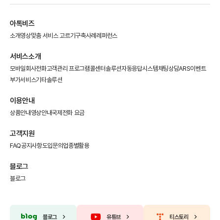
아톡비즈
소개영상
맞춤 서비스 고르기
구축사례
레퍼런스
서비스소개
모바일회사전화
고객관리 프로그램
콜센터솔루션
자동응답시스템
채팅상담
ARS이벤트
부가서비스
기타솔루션
이용안내
상품안내
영상안내
국제전화 요금
고객지원
FAQ
공지사항
도입문의
업종별활용
블로그
블로그
블로그
유튜브
티스토리