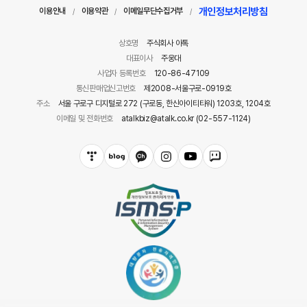
개인정보처리방침
이용안내
이용약관
이메일무단수집거부
/
/
/
상호명
주식회사 아톡
대표이사
주웅대
사업자 등록번호
120-86-47109
통신판매업신고번호
제2008-서울구로-0919호
주소
서울 구로구 디지털로 272 (구로동, 한신아이티타워) 1203호, 1204호
이메일 및 전화번호
atalkbiz@atalk.co.kr (02-557-1124)