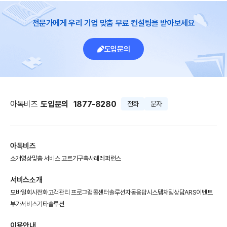
전문가에게 우리 기업 맞춤 무료 컨설팅을 받아보세요
도입문의
아톡비즈
도입문의
1877-8280
전화
문자
아톡비즈
소개영상
맞춤 서비스 고르기
구축사례
레퍼런스
서비스소개
모바일회사전화
고객관리 프로그램
콜센터솔루션
자동응답시스템
채팅상담
ARS이벤트
부가서비스
기타솔루션
이용안내