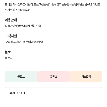
모바일회사전화
고객관리 프로그램
콜센터솔루션
자동응답시스템
채팅상담
ARS이벤트
부가서비스
기타솔루션
이용안내
상품안내
영상안내
국제전화 요금
고객지원
FAQ
공지사항
도입문의
업종별활용
블로그
블로그
블로그
유튜브
티스토리
FAMILY SITE