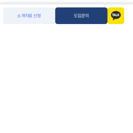
소개자료 신청
도입문의
개인정보처리방침
이용안내
이용약관
이메일무단수집거부
/
/
/
상호명
주식회사 아톡
대표이사
주웅대
사업자 등록번호
120-86-47109
통신판매업신고번호
제2008-서울구로-0919호
주소
서울 구로구 디지털로 272 (구로동, 한신아이티타워) 1203호, 1204호
이메일 및 전화번호
atalkbiz@atalk.co.kr (02-557-1124)