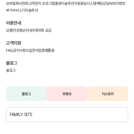
모바일회사전화
고객관리 프로그램
콜센터솔루션
자동응답시스템
채팅상담
ARS이벤트
부가서비스
기타솔루션
이용안내
상품안내
영상안내
국제전화 요금
고객지원
FAQ
공지사항
도입문의
업종별활용
블로그
블로그
블로그
유튜브
티스토리
FAMILY SITE