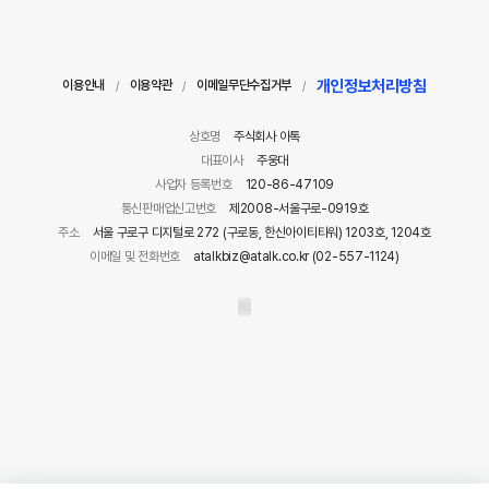
개인정보처리방침
이용안내
이용약관
이메일무단수집거부
/
/
/
상호명
주식회사 아톡
대표이사
주웅대
사업자 등록번호
120-86-47109
통신판매업신고번호
제2008-서울구로-0919호
주소
서울 구로구 디지털로 272 (구로동, 한신아이티타워) 1203호, 1204호
이메일 및 전화번호
atalkbiz@atalk.co.kr (02-557-1124)