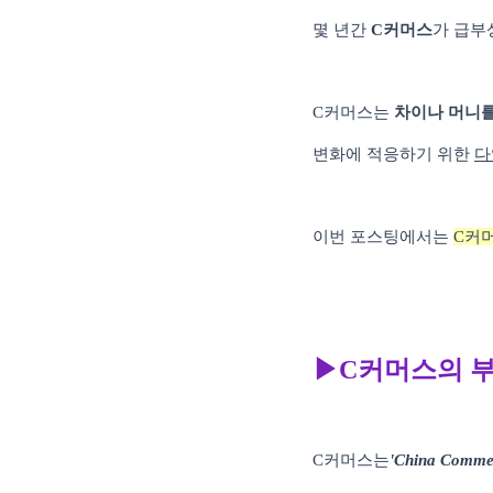
몇 년간
C
커머스
가 급부
C
커머스는
차이나 머니
변화에 적응하기 위한
다
이번 포스팅에서는
C
커머
▶C
커머스의 
C
커머스는
'China Comme