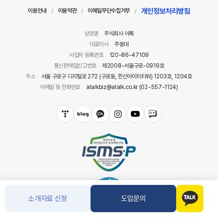
개인정보처리방침
이용안내
이용약관
이메일무단수집거부
/
/
/
상호명
주식회사 아톡
대표이사
주웅대
사업자 등록번호
120-86-47109
통신판매업신고번호
제2008-서울구로-0919호
주소
서울 구로구 디지털로 272 (구로동, 한신아이티타워) 1203호, 1204호
이메일 및 전화번호
atalkbiz@atalk.co.kr (02-557-1124)
소개자료 신청
도입문의