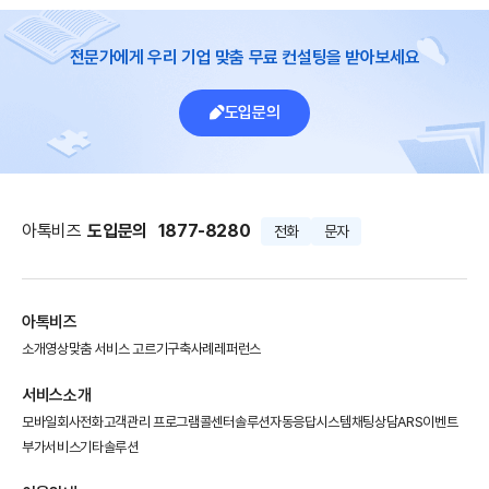
전문가에게 우리 기업 맞춤 무료 컨설팅을 받아보세요
도입문의
아톡비즈
도입문의
1877-8280
전화
문자
아톡비즈
소개영상
맞춤 서비스 고르기
구축사례
레퍼런스
서비스소개
모바일회사전화
고객관리 프로그램
콜센터솔루션
자동응답시스템
채팅상담
ARS이벤트
부가서비스
기타솔루션