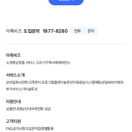
아톡비즈
도입문의
1877-8280
전화
문자
아톡비즈
소개영상
맞춤 서비스 고르기
구축사례
레퍼런스
서비스소개
모바일회사전화
고객관리 프로그램
콜센터솔루션
자동응답시스템
채팅상담
ARS이벤트
부가서비스
기타솔루션
이용안내
상품안내
영상안내
국제전화 요금
고객지원
FAQ
공지사항
도입문의
업종별활용