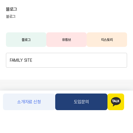
블로그
블로그
블로그
유튜브
티스토리
FAMILY SITE
소개자료 신청
도입문의
개인정보처리방침
이용안내
이용약관
이메일무단수집거부
/
/
/
상호명
주식회사 아톡
대표이사
주웅대
사업자 등록번호
120-86-47109