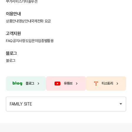
부가서비스
기타솔루션
이용안내
상품안내
영상안내
국제전화 요금
고객지원
FAQ
공지사항
도입문의
업종별활용
블로그
블로그
블로그
유튜브
티스토리
FAMILY SITE