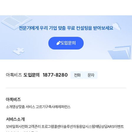
전문가에게 우리 기업 맞춤 무료 컨설팅을 받아보세요
도입문의
아톡비즈
도입문의
1877-8280
전화
문자
아톡비즈
소개영상
맞춤 서비스 고르기
구축사례
레퍼런스
서비스소개
모바일회사전화
고객관리 프로그램
콜센터솔루션
자동응답시스템
채팅상담
ARS이벤트