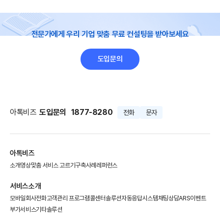
전문가에게 우리 기업 맞춤 무료 컨설팅을 받아보세요
도입문의
아톡비즈
도입문의
1877-8280
전화
문자
아톡비즈
소개영상
맞춤 서비스 고르기
구축사례
레퍼런스
서비스소개
모바일회사전화
고객관리 프로그램
콜센터솔루션
자동응답시스템
채팅상담
ARS이벤트
부가서비스
기타솔루션