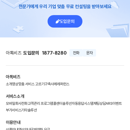
전문가에게 우리 기업 맞춤 무료 컨설팅을 받아보세요
도입문의
아톡비즈
도입문의
1877-8280
전화
문자
아톡비즈
소개영상
맞춤 서비스 고르기
구축사례
레퍼런스
서비스소개
모바일회사전화
고객관리 프로그램
콜센터솔루션
자동응답시스템
채팅상담
ARS이벤트
부가서비스
기타솔루션
이용안내
상품안내
영상안내
국제전화 요금