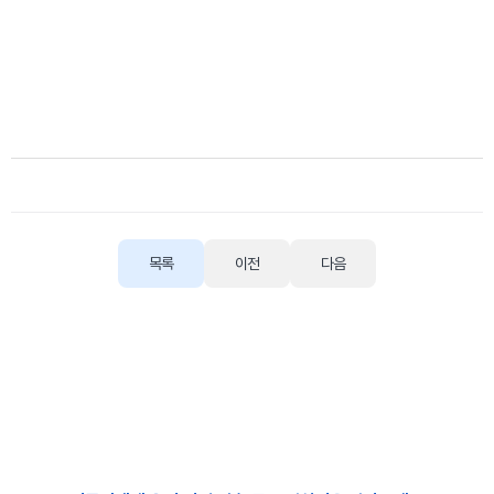
✉ atalkbiz@goodtelecom.co.kr
목록
이전
다음