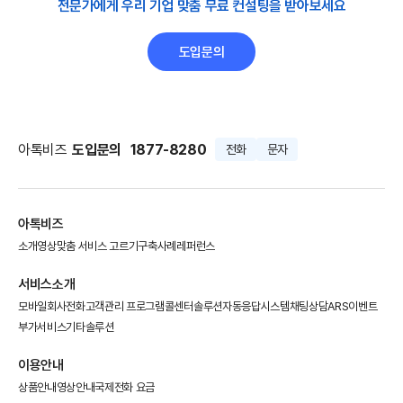
전문가에게 우리 기업 맞춤 무료 컨설팅을 받아보세요
도입문의
아톡비즈
도입문의
1877-8280
전화
문자
아톡비즈
소개영상
맞춤 서비스 고르기
구축사례
레퍼런스
서비스소개
모바일회사전화
고객관리 프로그램
콜센터솔루션
자동응답시스템
채팅상담
ARS이벤트
부가서비스
기타솔루션
이용안내