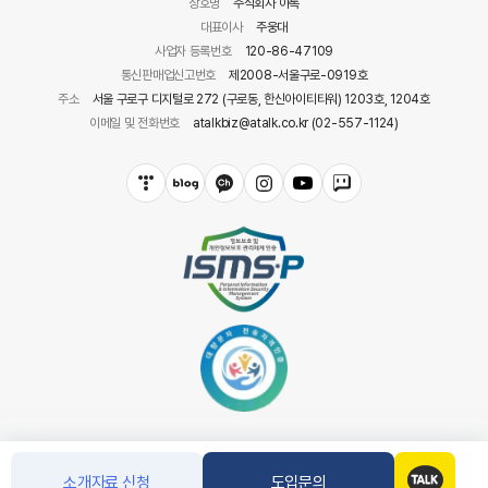
상호명
주식회사 아톡
대표이사
주웅대
사업자 등록번호
120-86-47109
통신판매업신고번호
제2008-서울구로-0919호
주소
서울 구로구 디지털로 272 (구로동, 한신아이티타워) 1203호, 1204호
이메일 및 전화번호
atalkbiz@atalk.co.kr (02-557-1124)
소개자료 신청
도입문의
COPYRIGHT(C) 아톡. CO.LTD ALL RIGHT RESERVED.