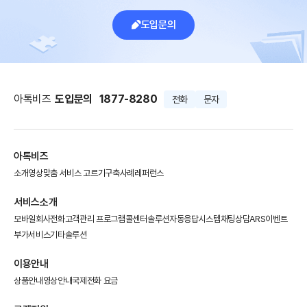
도입문의
아톡비즈
도입문의
1877-8280
전화
문자
아톡비즈
소개영상
맞춤 서비스 고르기
구축사례
레퍼런스
서비스소개
모바일회사전화
고객관리 프로그램
콜센터솔루션
자동응답시스템
채팅상담
ARS이벤트
부가서비스
기타솔루션
이용안내
상품안내
영상안내
국제전화 요금