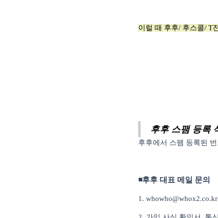
이
럴 때 후후/ 후스콜/
후
후 스팸 등록 
후후에서 스팸 등록된 
◾
후후 대표 메일 문의
1. whowho@whox2.co.k
2.
가입 사실 확인서
,
통