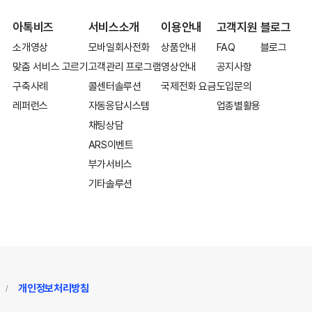
아톡비즈
서비스소개
이용안내
고객지원
블로그
소개영상
모바일회사전화
상품안내
FAQ
블로그
맞춤 서비스 고르기
고객관리 프로그램
영상안내
공지사항
구축사례
콜센터솔루션
국제전화 요금
도입문의
레퍼런스
자동응답시스템
업종별활용
채팅상담
ARS이벤트
부가서비스
기타솔루션
개인정보처리방침
/