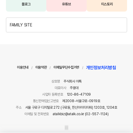
블로그
유튜브
티스토리
FAMILY SITE
개인정보처리방침
이용안내
이용약관
이메일무단수집거부
/
/
/
상호명
주식회사 아톡
대표이사
주웅대
사업자 등록번호
120-86-47109
통신판매업신고번호
제2008-서울구로-0919호
주소
서울 구로구 디지털로 272 (구로동, 한신아이티타워) 1203호, 1204호
이메일 및 전화번호
atalkbiz@atalk.co.kr (02-557-1124)