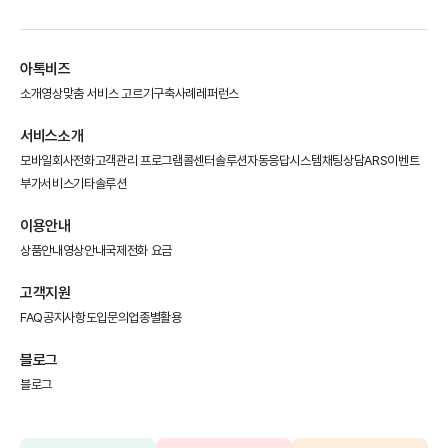
아톡비즈
소개영상
맞춤 서비스 고르기
구축사례
레퍼런스
서비스소개
모바일회사전화
고객관리 프로그램
콜센터솔루션
자동응답시스템
채팅상담
ARS이벤트
부가서비스
기타솔루션
이용안내
상품안내
영상안내
국제전화 요금
고객지원
FAQ
공지사항
도입문의
업종별활용
블로그
블로그