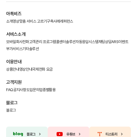
아톡비즈
소개영상
맞춤 서비스 고르기
구축사례
레퍼런스
서비스소개
모바일회사전화
고객관리 프로그램
콜센터솔루션
자동응답시스템
채팅상담
ARS이벤트
부가서비스
기타솔루션
이용안내
상품안내
영상안내
국제전화 요금
고객지원
FAQ
공지사항
도입문의
업종별활용
블로그
블로그
블로그
유튜브
티스토리