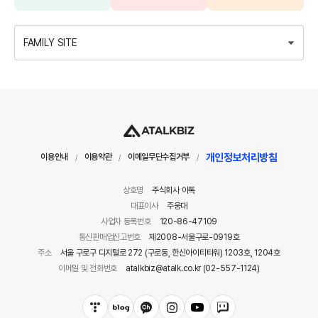
FAMILY SITE
개인정보처리방침
이용안내
이용약관
이메일무단수집거부
/
/
/
상호명
주식회사 아톡
대표이사
주웅대
사업자 등록번호
120-86-47109
통신판매업신고번호
제2008-서울구로-0919호
주소
서울 구로구 디지털로 272 (구로동, 한신아이티타워) 1203호, 1204호
이메일 및 전화번호
atalkbiz@atalk.co.kr (02-557-1124)