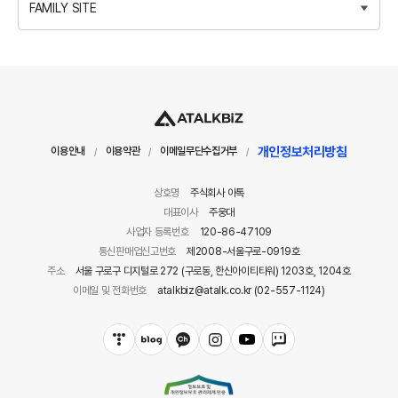
FAMILY SITE
개인정보처리방침
이용안내
이용약관
이메일무단수집거부
/
/
/
상호명
주식회사 아톡
대표이사
주웅대
사업자 등록번호
120-86-47109
통신판매업신고번호
제2008-서울구로-0919호
주소
서울 구로구 디지털로 272 (구로동, 한신아이티타워) 1203호, 1204호
이메일 및 전화번호
atalkbiz@atalk.co.kr (02-557-1124)