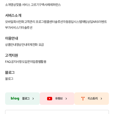
소개영상
맞춤 서비스 고르기
구축사례
레퍼런스
서비스소개
모바일회사전화
고객관리 프로그램
콜센터솔루션
자동응답시스템
채팅상담
ARS이벤트
부가서비스
기타솔루션
이용안내
상품안내
영상안내
국제전화 요금
고객지원
FAQ
공지사항
도입문의
업종별활용
블로그
블로그
블로그
유튜브
티스토리