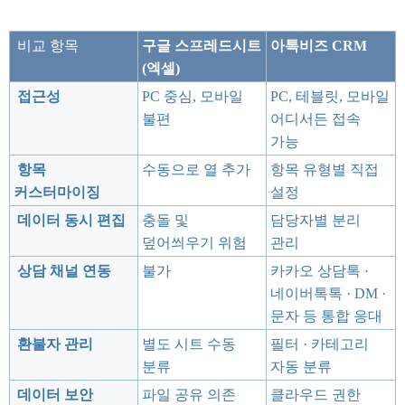
비교 항목
구글 스프레드시트
아톡비즈 CRM
(엑셀)
접근성
PC 중심, 모바일
PC, 테블릿, 모바일
불편
어디서든 접속
가능
항목
수동으로 열 추가
항목 유형별 직접
커스터마이징
설정
데이터 동시 편집
충돌 및
담당자별 분리
덮어씌우기 위험
관리
상담 채널 연동
불가
카카오 상담톡 ·
네이버톡톡 · DM ·
문자 등 통합 응대
환불자 관리
별도 시트 수동
필터 · 카테고리
분류
자동 분류
데이터 보안
파일 공유 의존
클라우드 권한