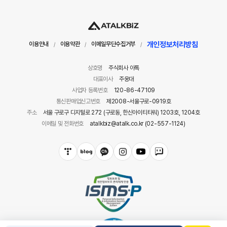
개인정보처리방침
이용안내
이용약관
이메일무단수집거부
/
/
/
상호명
주식회사 아톡
대표이사
주웅대
사업자 등록번호
120-86-47109
통신판매업신고번호
제2008-서울구로-0919호
주소
서울 구로구 디지털로 272 (구로동, 한신아이티타워) 1203호, 1204호
이메일 및 전화번호
atalkbiz@atalk.co.kr (02-557-1124)