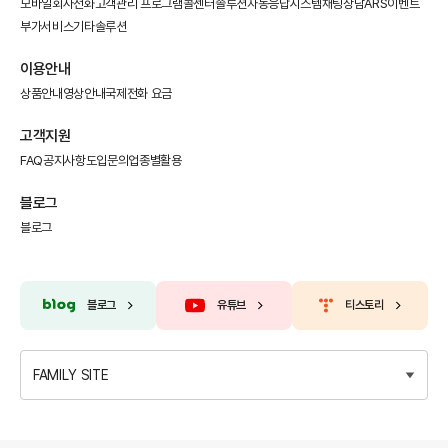
모바일회사전화
고객관리 프로그램
콜센터솔루션
자동응답시스템
채팅상담
ARS이벤트
부가서비스
기타솔루션
이용안내
상품안내
영상안내
국제전화 요금
고객지원
FAQ
공지사항
도입문의
업종별활용
블로그
블로그
블로그
유튜브
티스토리
FAMILY SITE