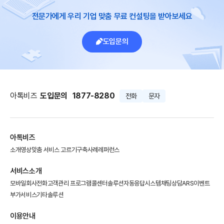
전문가에게 우리 기업 맞춤 무료 컨설팅을 받아보세요
도입문의
아톡비즈
도입문의
1877-8280
전화
문자
아톡비즈
소개영상
맞춤 서비스 고르기
구축사례
레퍼런스
서비스소개
모바일회사전화
고객관리 프로그램
콜센터솔루션
자동응답시스템
채팅상담
ARS이벤트
부가서비스
기타솔루션
이용안내