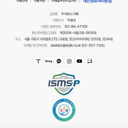
개인정보처리방침
이용안내
이용약관
이메일무단수집거부
/
/
/
상호명
주식회사 아톡
대표이사
주웅대
사업자 등록번호
120-86-47109
통신판매업신고번호
제2008-서울구로-0919호
주소
서울 구로구 디지털로 272 (구로동, 한신아이티타워) 1203호, 1204호
이메일 및 전화번호
atalkbiz@atalk.co.kr (02-557-1124)