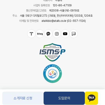
대표이사
주웅대
사업자 등록번호
120-86-47109
통신판매업신고번호
제2008-서울구로-0919호
주소
서울 구로구 디지털로 272 (구로동, 한신아이티타워) 1203호, 1204호
이메일 및 전화번호
atalkbiz@atalk.co.kr (02-557-1124)
소개자료 신청
도입문의
COPYRIGHT(C) 아톡. CO.LTD ALL RIGHT RESERVED.