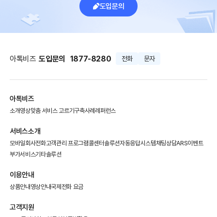
도입문의
아톡비즈
도입문의
1877-8280
전화
문자
아톡비즈
소개영상
맞춤 서비스 고르기
구축사례
레퍼런스
서비스소개
모바일회사전화
고객관리 프로그램
콜센터솔루션
자동응답시스템
채팅상담
ARS이벤트
부가서비스
기타솔루션
이용안내
상품안내
영상안내
국제전화 요금
고객지원