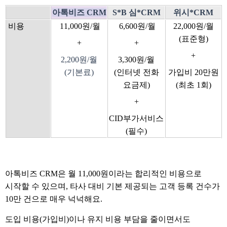
아톡비즈 CRM
S*B 심*CRM
위시*CRM
비용
11,000원/월
6,600원/월
22,000원/월
(표준형)
+
+
+
2,200원/월
3,300원/월
(기본료)
(인터넷 전화
가입비 20만원
요금제)
(최초 1회)
+
CID부가서비스
(필수)
아톡비즈
CRM
은 월
11,000
원이라는 합리적인 비용으로
시작할 수 있으며
,
타사 대비 기본 제공되는 고객 등록 건수가
10
만 건으로 매우 넉넉해요
.
도입 비용
(
가입비
)
이나 유지 비용 부담을 줄이면서도