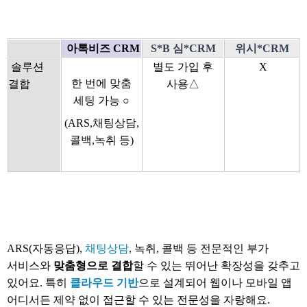
아톡비즈 CRM
S*B 심*CRM
위시*CRM
솔루션
별도 가입 후
X
한 번에 맞춤
결합
사용△
세팅 가능 ○
(ARS,채팅상담,
콜백,녹취 등)
ARS(
자동응답
),
채팅상담
,
녹취
,
콜백 등 전문적인 부가
서비스와
맞춤형으로 결합
할 수 있는 뛰어난 확장성을 갖추고
있어요
.
특히
클라우드 기반
으로 설계되어 웹이나 모바일 앱
어디서든 제약 없이 접근할 수 있는 전문성을 자랑해요
.