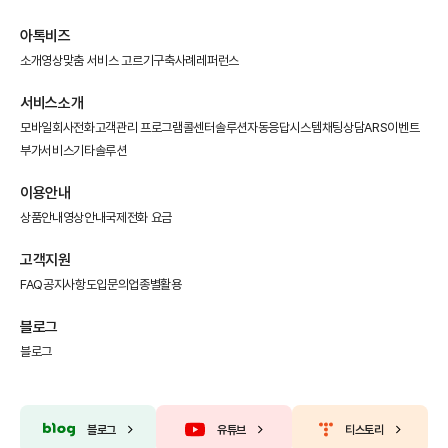
아톡비즈
소개영상
맞춤 서비스 고르기
구축사례
레퍼런스
서비스소개
모바일회사전화
고객관리 프로그램
콜센터솔루션
자동응답시스템
채팅상담
ARS이벤트
부가서비스
기타솔루션
이용안내
상품안내
영상안내
국제전화 요금
고객지원
FAQ
공지사항
도입문의
업종별활용
블로그
블로그
블로그
유튜브
티스토리