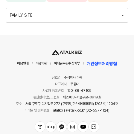
FAMILY SITE
개인정보처리방침
이용안내
이용약관
이메일무단수집거부
/
/
/
상호명
주식회사 아톡
대표이사
주웅대
사업자 등록번호
120-86-47109
통신판매업신고번호
제2008-서울구로-0919호
주소
서울 구로구 디지털로 272 (구로동, 한신아이티타워) 1203호, 1204호
이메일 및 전화번호
atalkbiz@atalk.co.kr (02-557-1124)