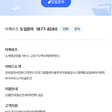
도입문의
아톡비즈
도입문의
1877-8280
전화
문자
아톡비즈
소개영상
맞춤 서비스 고르기
구축사례
레퍼런스
서비스소개
모바일회사전화
고객관리 프로그램
콜센터솔루션
자동응답시스템
채팅상담
ARS이벤트
부가서비스
기타솔루션
이용안내
상품안내
영상안내
국제전화 요금
고객지원
FAQ
공지사항
도입문의
업종별활용