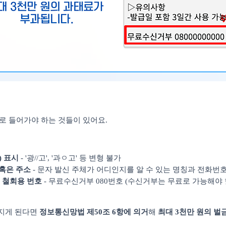
로 들어가야 하는 것들이 있어요
.
)
표시
- '
광
//
고
', '
과ㅇ고
'
등 변형 불가
혹은 주소
-
문자 발신 주체가 어디인지를 알 수 있는 명칭과 전화번호
 철회용 번호
-
무료수신거부
080
번호
(
수신거부는 무료로 가능해야 
빠지게 된다면
정보통신망법 제
50
조
6
항에 의거
해
최대
3
천만 원의 벌