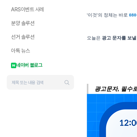
ARS이벤트 사례
'
이것
'
의 정체는 바로
080
분양 솔루션
선거 솔루션
오늘은
광고 문자를 보낼 
아톡 뉴스
네이버 블로그
광고문자
,
필수로