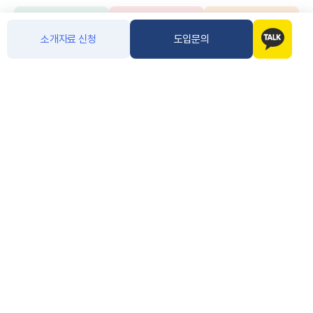
블로그
유튜브
티스토리
소개자료 신청
도입문의
FAMILY SITE
개인정보처리방침
이용안내
이용약관
이메일무단수집거부
/
/
/
상호명
주식회사 아톡
대표이사
주웅대
사업자 등록번호
120-86-47109
통신판매업신고번호
제2008-서울구로-0919호
주소
서울 구로구 디지털로 272 (구로동, 한신아이티타워) 1203호, 1204호
이메일 및 전화번호
atalkbiz@atalk.co.kr (02-557-1124)