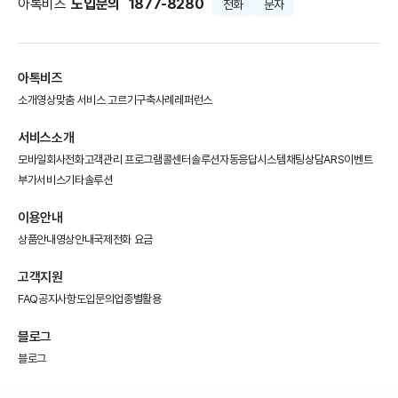
아톡비즈
도입문의
1877-8280
전화
문자
아톡비즈
소개영상
맞춤 서비스 고르기
구축사례
레퍼런스
서비스소개
모바일회사전화
고객관리 프로그램
콜센터솔루션
자동응답시스템
채팅상담
ARS이벤트
부가서비스
기타솔루션
이용안내
상품안내
영상안내
국제전화 요금
고객지원
FAQ
공지사항
도입문의
업종별활용
블로그
블로그