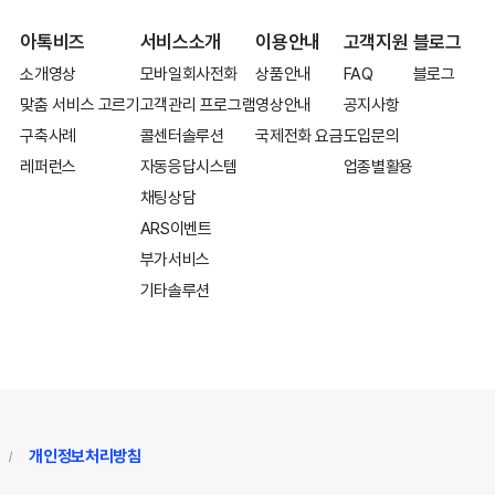
아톡비즈
서비스소개
이용안내
고객지원
블로그
소개영상
모바일회사전화
상품안내
FAQ
블로그
맞춤 서비스 고르기
고객관리 프로그램
영상안내
공지사항
구축사례
콜센터솔루션
국제전화 요금
도입문의
레퍼런스
자동응답시스템
업종별활용
채팅상담
ARS이벤트
부가서비스
기타솔루션
개인정보처리방침
/