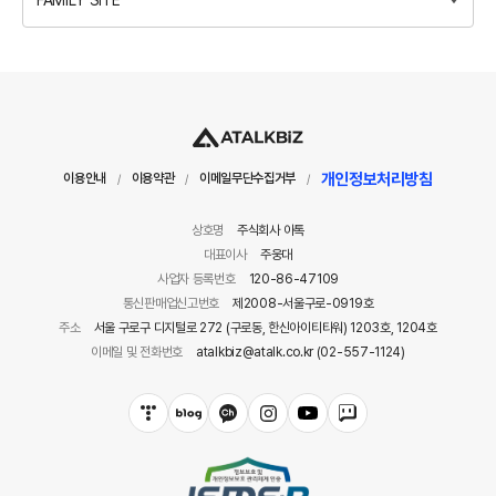
FAMILY SITE
개인정보처리방침
이용안내
이용약관
이메일무단수집거부
/
/
/
상호명
주식회사 아톡
대표이사
주웅대
사업자 등록번호
120-86-47109
통신판매업신고번호
제2008-서울구로-0919호
주소
서울 구로구 디지털로 272 (구로동, 한신아이티타워) 1203호, 1204호
이메일 및 전화번호
atalkbiz@atalk.co.kr (02-557-1124)