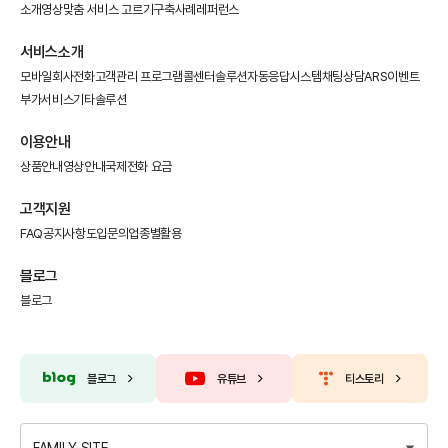
소개영상
맞춤 서비스 고르기
구축사례
레퍼런스
서비스소개
모바일회사전화
고객관리 프로그램
콜센터솔루션
자동응답시스템
채팅상담
ARS이벤트
부가서비스
기타솔루션
이용안내
상품안내
영상안내
국제전화 요금
고객지원
FAQ
공지사항
도입문의
업종별활용
블로그
블로그
블로그
유튜브
티스토리