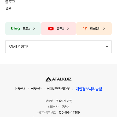
블로그
블로그
블로그
유튜브
티스토리
FAMILY SITE
개인정보처리방침
이용안내
이용약관
이메일무단수집거부
/
/
/
상호명
주식회사 아톡
대표이사
주웅대
사업자 등록번호
120-86-47109