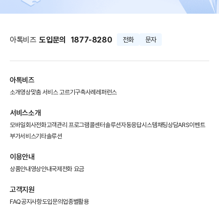
아톡비즈
도입문의
1877-8280
전화
문자
아톡비즈
소개영상
맞춤 서비스 고르기
구축사례
레퍼런스
서비스소개
모바일회사전화
고객관리 프로그램
콜센터솔루션
자동응답시스템
채팅상담
ARS이벤트
부가서비스
기타솔루션
이용안내
상품안내
영상안내
국제전화 요금
고객지원
FAQ
공지사항
도입문의
업종별활용