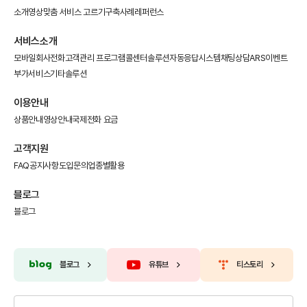
소개영상
맞춤 서비스 고르기
구축사례
레퍼런스
서비스소개
모바일회사전화
고객관리 프로그램
콜센터솔루션
자동응답시스템
채팅상담
ARS이벤트
부가서비스
기타솔루션
이용안내
상품안내
영상안내
국제전화 요금
고객지원
FAQ
공지사항
도입문의
업종별활용
블로그
블로그
블로그
유튜브
티스토리