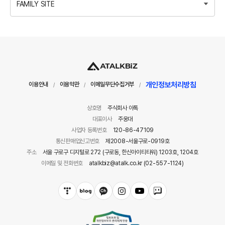
FAMILY SITE
개인정보처리방침
이용안내
이용약관
이메일무단수집거부
/
/
/
상호명
주식회사 아톡
대표이사
주웅대
사업자 등록번호
120-86-47109
통신판매업신고번호
제2008-서울구로-0919호
주소
서울 구로구 디지털로 272 (구로동, 한신아이티타워) 1203호, 1204호
이메일 및 전화번호
atalkbiz@atalk.co.kr (02-557-1124)