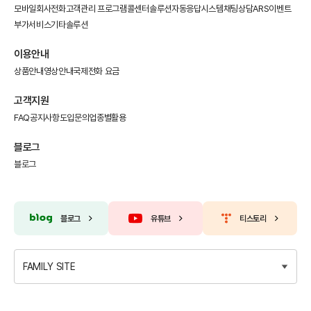
모바일회사전화
고객관리 프로그램
콜센터솔루션
자동응답시스템
채팅상담
ARS이벤트
부가서비스
기타솔루션
이용안내
상품안내
영상안내
국제전화 요금
고객지원
FAQ
공지사항
도입문의
업종별활용
블로그
블로그
블로그
유튜브
티스토리
FAMILY SITE