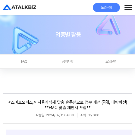
도입문의
업종별 활용
FAQ
공지사항
도입문의
<스마트오피스,> 자율좌석제 맞춤 솔루션으로 업무 개선 (PRI, 대량회선)
**FMC 맞춤 제안서 포함**
작성일
2024/07/11 04:09
조회
15,060