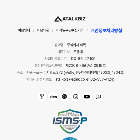
개인정보처리방침
이용안내
이용약관
이메일무단수집거부
/
/
/
상호명
주식회사 아톡
대표이사
주웅대
사업자 등록번호
120-86-47109
통신판매업신고번호
제2008-서울구로-0919호
주소
서울 구로구 디지털로 272 (구로동, 한신아이티타워) 1203호, 1204호
이메일 및 전화번호
atalkbiz@atalk.co.kr (02-557-1124)