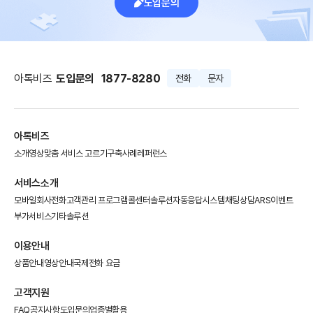
도입문의
아톡비즈
도입문의
1877-8280
전화
문자
아톡비즈
소개영상
맞춤 서비스 고르기
구축사례
레퍼런스
서비스소개
모바일회사전화
고객관리 프로그램
콜센터솔루션
자동응답시스템
채팅상담
ARS이벤트
부가서비스
기타솔루션
이용안내
상품안내
영상안내
국제전화 요금
고객지원
FAQ
공지사항
도입문의
업종별활용