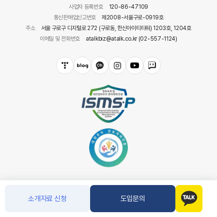
사업자 등록번호
120-86-47109
통신판매업신고번호
제2008-서울구로-0919호
주소
서울 구로구 디지털로 272 (구로동, 한신아이티타워) 1203호, 1204호
이메일 및 전화번호
atalkbiz@atalk.co.kr (02-557-1124)
소개자료 신청
도입문의
COPYRIGHT(C) 아톡. CO.LTD ALL RIGHT RESERVED.