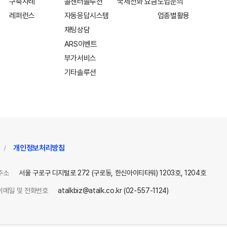
구축사례
콜센터솔루션
국제전화 요금
도입문의
레퍼런스
자동응답시스템
업종별활용
채팅상담
ARS이벤트
부가서비스
기타솔루션
개인정보처리방침
/
주소
서울 구로구 디지털로 272 (구로동, 한신아이티타워) 1203호, 1204호
이메일 및 전화번호
atalkbiz@atalk.co.kr (02-557-1124)