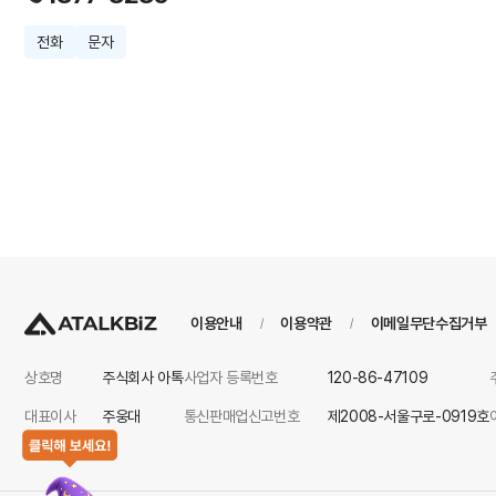
전화
문자
이용안내
이용약관
이메일무단수집거부
/
/
상호명
주식회사 아톡
사업자 등록번호
120-86-47109
대표이사
주웅대
통신판매업신고번호
제2008-서울구로-0919호