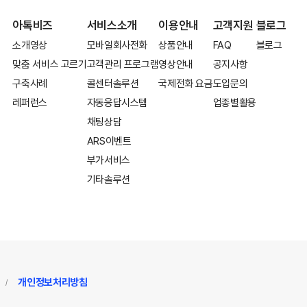
아톡비즈
서비스소개
이용안내
고객지원
블로그
소개영상
모바일회사전화
상품안내
FAQ
블로그
맞춤 서비스 고르기
고객관리 프로그램
영상안내
공지사항
구축사례
콜센터솔루션
국제전화 요금
도입문의
레퍼런스
자동응답시스템
업종별활용
채팅상담
ARS이벤트
부가서비스
기타솔루션
개인정보처리방침
/