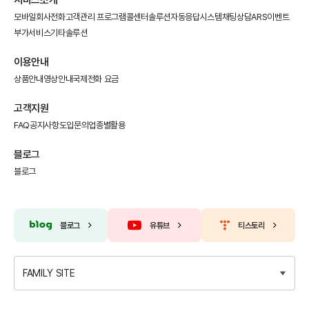
서비스소개
모바일회사전화
고객관리 프로그램
콜센터솔루션
자동응답시스템
채팅상담
ARS이벤트
부가서비스
기타솔루션
이용안내
상품안내
영상안내
국제전화 요금
고객지원
FAQ
공지사항
도입문의
업종별활용
블로그
블로그
블로그
유튜브
티스토리
FAMILY SITE