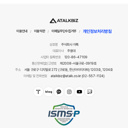
개인정보처리방침
이용안내
이용약관
이메일무단수집거부
/
/
/
상호명
주식회사 아톡
대표이사
주웅대
사업자 등록번호
120-86-47109
통신판매업신고번호
제2008-서울구로-0919호
주소
서울 구로구 디지털로 272 (구로동, 한신아이티타워) 1203호, 1204호
이메일 및 전화번호
atalkbiz@atalk.co.kr (02-557-1124)