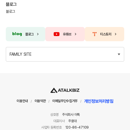
블로그
블로그
블로그
유튜브
티스토리
FAMILY SITE
개인정보처리방침
이용안내
이용약관
이메일무단수집거부
/
/
/
상호명
주식회사 아톡
대표이사
주웅대
사업자 등록번호
120-86-47109