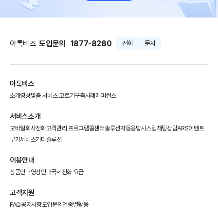
아톡비즈
도입문의
1877-8280
전화
문자
아톡비즈
소개영상
맞춤 서비스 고르기
구축사례
레퍼런스
서비스소개
모바일회사전화
고객관리 프로그램
콜센터솔루션
자동응답시스템
채팅상담
ARS이벤트
부가서비스
기타솔루션
이용안내
상품안내
영상안내
국제전화 요금
고객지원
FAQ
공지사항
도입문의
업종별활용