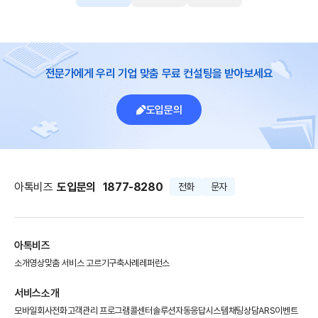
전문가에게 우리 기업 맞춤 무료 컨설팅을 받아보세요
도입문의
아톡비즈
도입문의
1877-8280
전화
문자
아톡비즈
소개영상
맞춤 서비스 고르기
구축사례
레퍼런스
서비스소개
모바일회사전화
고객관리 프로그램
콜센터솔루션
자동응답시스템
채팅상담
ARS이벤트