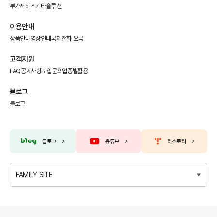
부가서비스
기타솔루션
이용안내
상품안내
영상안내
국제전화 요금
고객지원
FAQ
공지사항
도입문의
업종별활용
블로그
블로그
블로그
유튜브
티스토리
FAMILY SITE