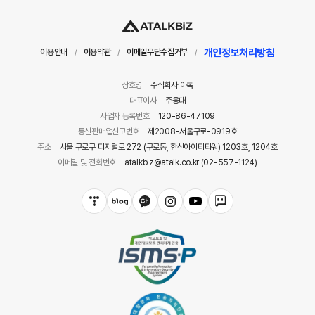
개인정보처리방침
이용안내
이용약관
이메일무단수집거부
/
/
/
상호명
주식회사 아톡
대표이사
주웅대
사업자 등록번호
120-86-47109
통신판매업신고번호
제2008-서울구로-0919호
주소
서울 구로구 디지털로 272 (구로동, 한신아이티타워) 1203호, 1204호
이메일 및 전화번호
atalkbiz@atalk.co.kr (02-557-1124)