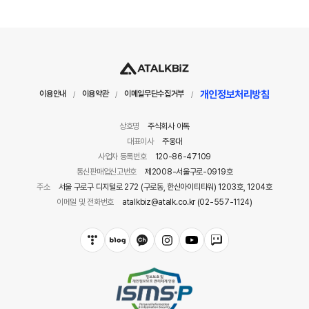
개인정보처리방침
이용안내
이용약관
이메일무단수집거부
/
/
/
상호명
주식회사 아톡
대표이사
주웅대
사업자 등록번호
120-86-47109
통신판매업신고번호
제2008-서울구로-0919호
주소
서울 구로구 디지털로 272 (구로동, 한신아이티타워) 1203호, 1204호
이메일 및 전화번호
atalkbiz@atalk.co.kr (02-557-1124)