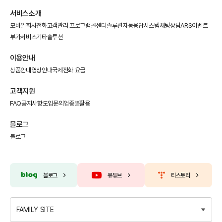
서비스소개
모바일회사전화
고객관리 프로그램
콜센터솔루션
자동응답시스템
채팅상담
ARS이벤트
부가서비스
기타솔루션
이용안내
상품안내
영상안내
국제전화 요금
고객지원
FAQ
공지사항
도입문의
업종별활용
블로그
블로그
블로그
유튜브
티스토리
FAMILY SITE