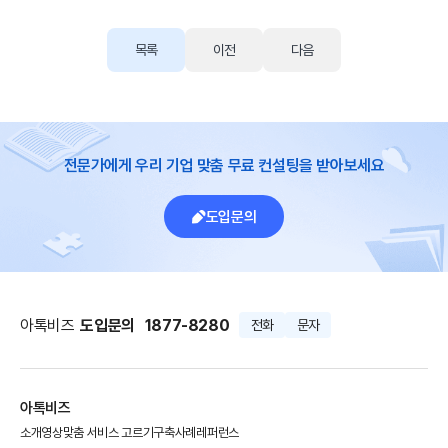
목록
이전
다음
전문가에게 우리 기업 맞춤 무료 컨설팅을 받아보세요
도입문의
아톡비즈
도입문의
1877-8280
전화
문자
아톡비즈
소개영상
맞춤 서비스 고르기
구축사례
레퍼런스