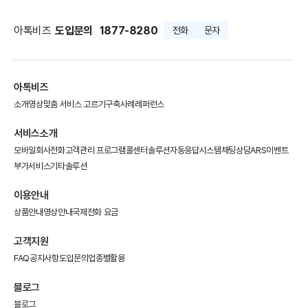
아톡비즈
도입문의
1877-8280
전화
문자
아톡비즈
소개영상
맞춤 서비스 고르기
구축사례
레퍼런스
서비스소개
모바일회사전화
고객관리 프로그램
콜센터솔루션
자동응답시스템
채팅상담
ARS이벤트
부가서비스
기타솔루션
이용안내
상품안내
영상안내
국제전화 요금
고객지원
FAQ
공지사항
도입문의
업종별활용
블로그
블로그