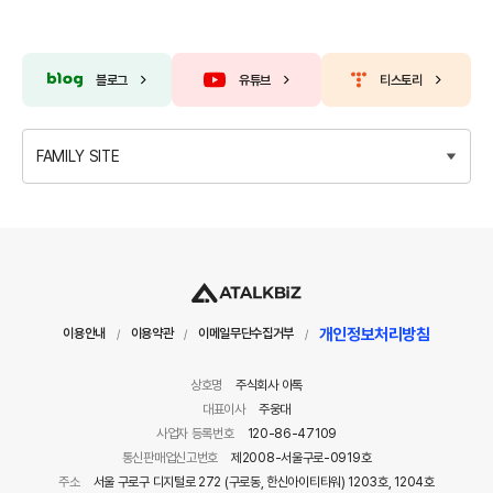
블로그
유튜브
티스토리
FAMILY SITE
개인정보처리방침
이용안내
이용약관
이메일무단수집거부
/
/
/
상호명
주식회사 아톡
대표이사
주웅대
사업자 등록번호
120-86-47109
통신판매업신고번호
제2008-서울구로-0919호
주소
서울 구로구 디지털로 272 (구로동, 한신아이티타워) 1203호, 1204호