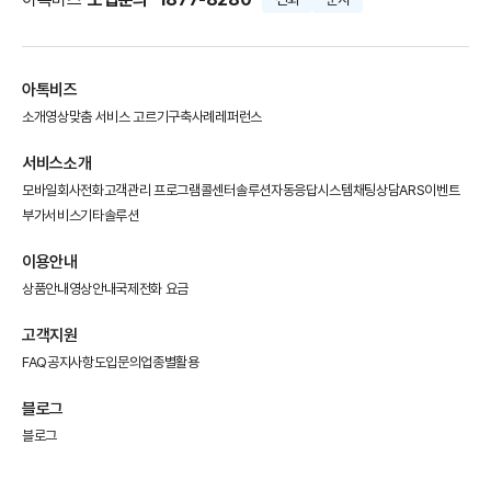
아톡비즈
소개영상
맞춤 서비스 고르기
구축사례
레퍼런스
서비스소개
모바일회사전화
고객관리 프로그램
콜센터솔루션
자동응답시스템
채팅상담
ARS이벤트
부가서비스
기타솔루션
이용안내
상품안내
영상안내
국제전화 요금
고객지원
FAQ
공지사항
도입문의
업종별활용
블로그
블로그