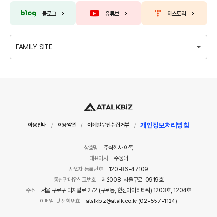
블로그
유튜브
티스토리
FAMILY SITE
개인정보처리방침
이용안내
이용약관
이메일무단수집거부
/
/
/
상호명
주식회사 아톡
대표이사
주웅대
사업자 등록번호
120-86-47109
통신판매업신고번호
제2008-서울구로-0919호
주소
서울 구로구 디지털로 272 (구로동, 한신아이티타워) 1203호, 1204호
이메일 및 전화번호
atalkbiz@atalk.co.kr (02-557-1124)