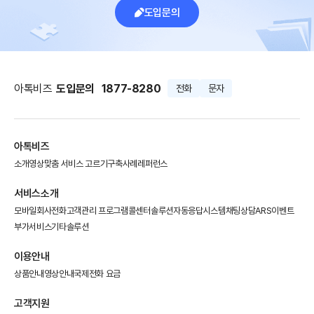
도입문의
아톡비즈
도입문의
1877-8280
전화
문자
아톡비즈
소개영상
맞춤 서비스 고르기
구축사례
레퍼런스
서비스소개
모바일회사전화
고객관리 프로그램
콜센터솔루션
자동응답시스템
채팅상담
ARS이벤트
부가서비스
기타솔루션
이용안내
상품안내
영상안내
국제전화 요금
고객지원