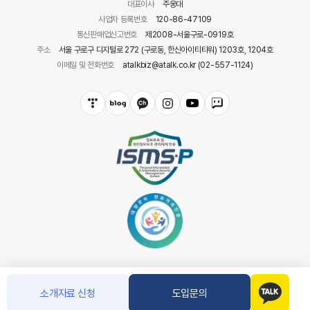
대표이사
주웅대
사업자 등록번호
120-86-47109
통신판매업신고번호
제2008-서울구로-0919호
주소
서울 구로구 디지털로 272 (구로동, 한신아이티타워) 1203호, 1204호
이메일 및 전화번호
atalkbiz@atalk.co.kr (02-557-1124)
소개자료 신청
도입문의
COPYRIGHT(C) 아톡. CO.LTD ALL RIGHT RESERVED.