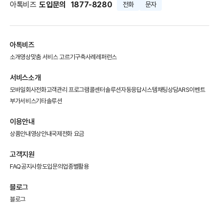
아톡비즈
도입문의
1877-8280
전화
문자
아톡비즈
소개영상
맞춤 서비스 고르기
구축사례
레퍼런스
서비스소개
모바일회사전화
고객관리 프로그램
콜센터솔루션
자동응답시스템
채팅상담
ARS이벤트
부가서비스
기타솔루션
이용안내
상품안내
영상안내
국제전화 요금
고객지원
FAQ
공지사항
도입문의
업종별활용
블로그
블로그