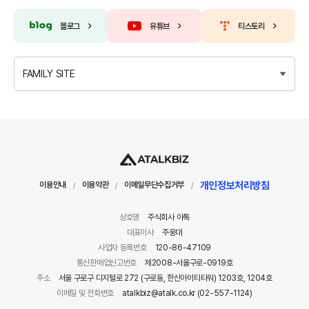
블로그
유튜브
티스토리
FAMILY SITE
개인정보처리방침
이용안내
이용약관
이메일무단수집거부
/
/
/
상호명
주식회사 아톡
대표이사
주웅대
사업자 등록번호
120-86-47109
통신판매업신고번호
제2008-서울구로-0919호
주소
서울 구로구 디지털로 272 (구로동, 한신아이티타워) 1203호, 1204호
이메일 및 전화번호
atalkbiz@atalk.co.kr (02-557-1124)